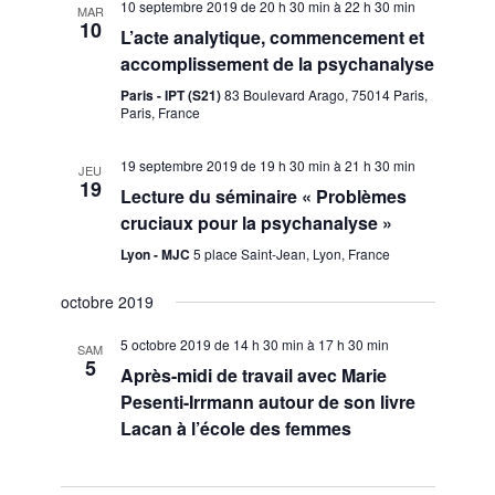
c
n
10 septembre 2019 de 20 h 30 min
à
22 h 30 min
MAR
n
e
10
L’acte analytique, commencement et
h
d
z
accomplissement de la psychanalyse
u
e
e
n
Paris - IPT (S21)
83 Boulevard Arago, 75014 Paris,
v
Paris, France
e
e
u
d
t
e
a
19 septembre 2019 de 19 h 30 min
à
21 h 30 min
JEU
19
t
s
Lecture du séminaire « Problèmes
n
e
É
cruciaux pour la psychanalyse »
.
a
v
Lyon - MJC
5 place Saint-Jean, Lyon, France
v
è
octobre 2019
n
i
e
5 octobre 2019 de 14 h 30 min
à
17 h 30 min
SAM
g
m
5
Après-midi de travail avec Marie
e
a
Pesenti-Irrmann autour de son livre
n
Lacan à l’école des femmes
t
t
i