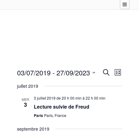
03/07/2019
 - 
27/09/2023
R
N
R
L
e
a
S
i
e
c
juillet 2019
s
v
é
h
t
c
l
i
e
3 juillet 2019 de 20 h 00 min
à
22 h 00 min
e
MER
e
r
g
3
h
Lecture suivie de Freud
c
c
a
h
t
e
Paris
Paris, France
e
t
i
o
r
i
septembre 2019
n
o