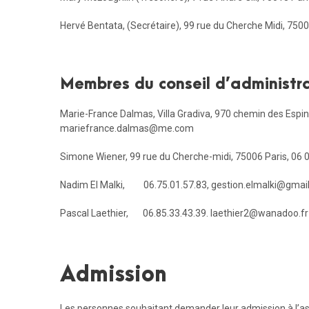
Hervé Bentata, (Secrétaire), 99 rue du Cherche Midi, 7500
Membres du conseil d’administr
Marie-France Dalmas, Villa Gradiva, 970 chemin des Espi
mariefrance.dalmas@me.com
Simone Wiener, 99 rue du Cherche-midi, 75006 Paris, 06 
Nadim El Malki, 06.75.01.57.83, gestion.elmalki@gmai
Pascal Laethier, 06.85.33.43.39. laethier2@wanadoo.fr
Admission
Les personnes souhaitant demander leur admission à l’a