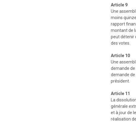
Article 9
Une assemblé
moins quinze 
rapport finan
montant de l
peut détenir
des votes.
Article 10
Une assemblée
demande de la
demande de la
président.
Article 11
La dissolutio
générale ext
et à jour de 
réalisation d