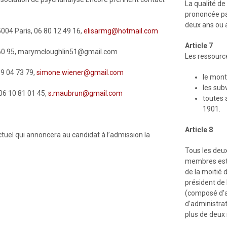
La qualité d
prononcée par
deux ans ou 
004 Paris, 06 80 12 49 16,
elisarmg@hotmail.com
Article 7
20 60 95, marymcloughlin51@gmail.com
Les ressourc
09 04 73 79,
simone.wiener@gmail.com
le mont
les sub
06 10 81 01 45,
s.maubrun@gmail.com
toutes 
1901.
Article 8
tuel qui annoncera au candidat à l’admission la
Tous les deux
membres est 
de la moitié 
président de 
(composé d’a
d’administra
plus de deux