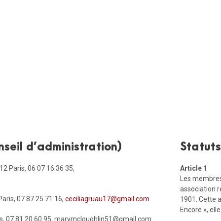
seil d’administration)
Statuts
2 Paris, 06 07 16 36 35,
Article 1
Les membres 
association ré
Paris, 07 87 25 71 16,
ceciliagruau17@gmail.com
1901. Cette 
Encore », ell
aris, 07.81.20.60.95, marymcloughlin51@gmail.com