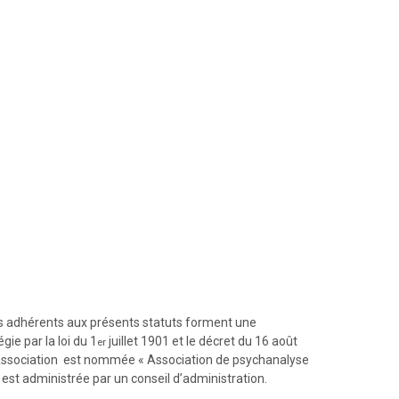
adhérents aux présents statuts forment une
gie par la loi du 1
juillet 1901 et le décret du 16 août
er
association est nommée « Association de psychanalyse
e est administrée par un conseil d’administration.