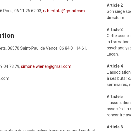
Article 2
6 Paris, 06 11 26 62 03,
rv.bentata@gmail.com
Son siège soci
directoire.
Article 3
ation
Cette associ
la formation 
psychanalyse
nets, 06570 Saint-Paul de Vence, 06 84 01 14 61,
Lacan.
A
rticle 4
09 04 73 79,
simone.wiener@gmail.com
L’association
l.com
à ses buts : c
séminaires, r
Article 5
L’associati
associés. La 
rencontre av
Article 6
ssociation de psychanalyse Encore prennent contact