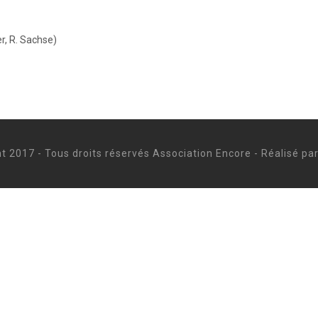
r, R. Sachse)
t 2017 - Tous droits réservés Association Encore - Réalisé p