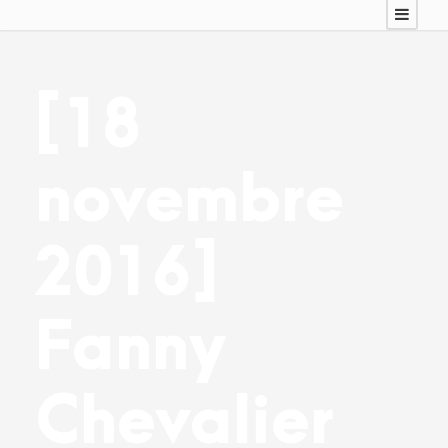
[18
novembre
2016]
Fanny
Chevalier