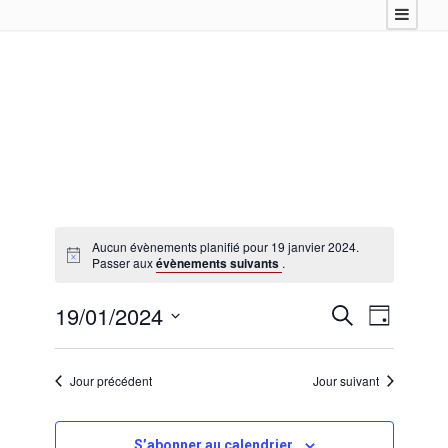
Aucun évènements planifié pour 19 janvier 2024.
Passer aux
évènements suivants
.
19/01/2024
R
N
R
J
e
a
S
o
e
c
u
v
é
h
r
Jour précédent
Jour suivant
c
l
i
e
e
r
g
h
c
c
a
S’abonner au calendrier
h
t