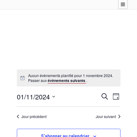
Aucun évènements planifié pour 1 novembre 2024.
Passer aux
évènements suivants
.
01/11/2024
R
N
R
J
e
a
S
o
e
c
u
v
é
h
r
Jour précédent
Jour suivant
c
l
i
e
e
r
g
h
c
c
a
S’abonner au calendrier
h
t