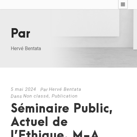
Par
Hervé Bentata
5 mai 2024
Hervé Bentata
Par
Non classé
,
Publication
Dans
Séminaire Public,
Actuel de
l’Ethique. M-A