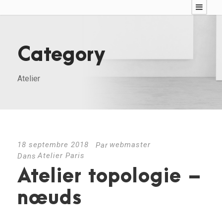
Category
Atelier
18 septembre 2018
webmaster
Par
Atelier Paris
Dans
Atelier topologie –
nœuds