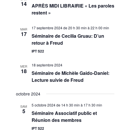
14
o
APRÈS MIDI LIBRAIRIE « Les paroles
restent »
n
d
17 septembre 2024 de 20 h 30 min
à
22 h 00 min
MAR
17
Séminaire de Cecilia Gruau: D’un
e
retour à Freud
v
IPT S22
u
18 septembre 2024
MER
e
18
Séminaire de Michèle Gaido-Daniel:
s
Lecture suivie de Freud
É
octobre 2024
v
5 octobre 2024 de 14 h 30 min
à
17 h 30 min
SAM
è
5
Séminaire Associatif public et
Réunion des membres
n
IPT S22