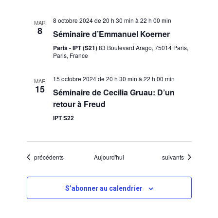
e
m
8 octobre 2024 de 20 h 30 min
à
22 h 00 min
MAR
8
Séminaire d’Emmanuel Koerner
e
Paris - IPT (S21)
83 Boulevard Arago, 75014 Paris,
n
Paris, France
t
15 octobre 2024 de 20 h 30 min
à
22 h 00 min
MAR
15
s
Séminaire de Cecilia Gruau: D’un
retour à Freud
IPT S22
Évènements
Évènements
précédents
Aujourd'hui
suivants
S’abonner au calendrier