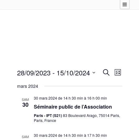
28/09/2023
 - 
15/10/2024
R
N
R
L
e
a
S
i
e
c
mars 2024
s
v
é
h
t
c
l
i
e
30 mars 2024 de 14 h 30 min
à
16 h 00 min
e
SAM
e
r
g
30
h
Séminaire public de l’Association
c
c
a
h
t
e
Paris - IPT (S21)
83 Boulevard Arago, 75014 Paris,
e
t
i
Paris, France
o
r
i
n
o
30 mars 2024 de 14 h 30 min
à
17 h 30 min
SAM