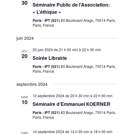
c
n
30
Séminaire Public de l’Association:
n
e
h
« L’éthique »
d
z
u
e
e
Paris - IPT (S21)
83 Boulevard Arago, 75014 Paris,
Paris, France
n
v
e
e
u
juin 2024
d
t
e
a
20 juin 2024 de 21 h 00 min
à
22 h 30 min
t
s
JEU
n
20
e
Soirée Librairie
É
.
a
v
Paris - IPT (S21)
83 Boulevard Arago, 75014 Paris,
Paris, France
v
è
n
septembre 2024
i
e
g
10 septembre 2024 de 20 h 30 min
à
22 h 00 min
MAR
m
10
Séminaire d’Emmanuel KOERNER
e
a
Paris - IPT (S21)
83 Boulevard Arago, 75014 Paris,
n
t
Paris, France
t
i
14 septembre 2024 de 14 h 30 min
à
18 h 00 min
SAM